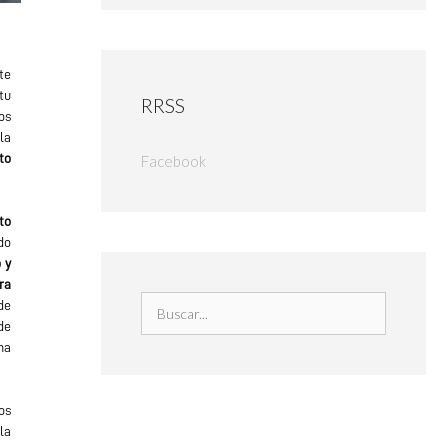
te
tu
RRSS
os
la
to
Facebook
to
do
 y
ra
de
de
na
os
la