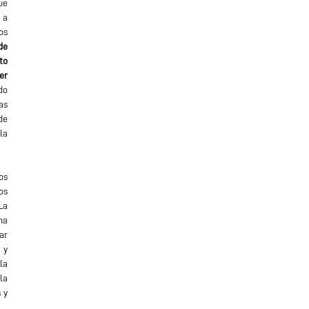
ue
 a
os
de
to
er
do
as
de
la
os
os
La
na
ar
 y
la
la
 y