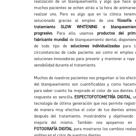
realización de un blanqueamiento, y algo que hace q
muchos pacientes se echen atrás a la hora de animarse
realizar uno. Pero es algo que en la clínica tenem
solucionado gracias al empleo de una
filosofía 
tratamiento SLOW WHITENING o blanqueamien
progresivo
. Para ello, usamos
productos del prim
fabricante mundial
de blanqueamiento dental, disponien
de todo tipo de
soluciones individualizadas
para l
circunstancias de cada paciente, así como el empleo 
soluciones innovadoras para prevenir y mantener a raya 
sensibilidad durante el tratamiento.
Muchos de nuestros pacientes nos preguntan si los efect
del blanqueamiento son cuantificables y como hacem
para saber cuanto ha mejorado el color de sus dientes. 
respuesta es sencilla,
ESPECTOFOTOMETRÍA DIGITAL
, u
tecnología de última generación que nos permite registr
de manera muy efectiva el color de tus dientes antes
después del tratamiento, mostrándote y objetivando 
mejoría del mismo. También nos apoyamos en 
FOTOGRAFÍA DIGITAL
para mostraros los cambios reales
visibles en el color de vuestros dientes.