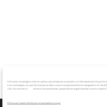
Utilizamos tecnologías como las cookies para almacenar y/o acceder a la información del dispositiv
estas tecnologías nos permitirá procesar datos como el comportamiento de navegación o las identif
sitio. No consentir o retirar el consentimiento, puede afectar negativamente a ciertas caracterís
Política de Cookies
Política de privacidad
Aviso Legal