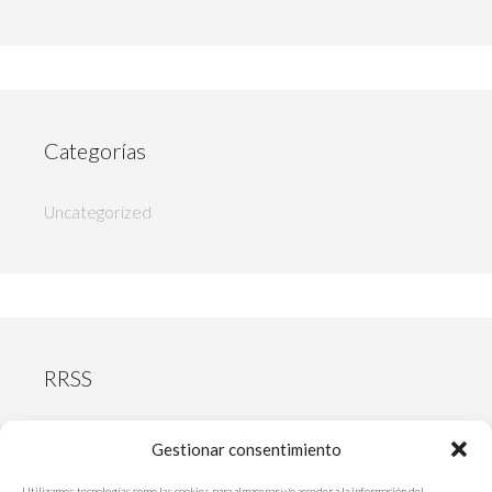
Categorías
Uncategorized
RRSS
Facebook
Gestionar consentimiento
Utilizamos tecnologías como las cookies para almacenar y/o acceder a la información del