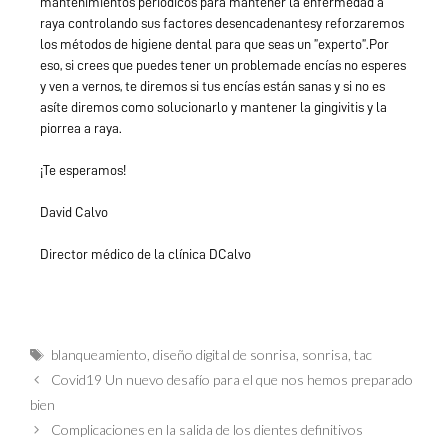
mantenimientos periódicos para mantener la enfermedad a
raya controlando sus factores desencadenantesy reforzaremos
los métodos de higiene dental para que seas un ”experto”.Por
eso, si crees que puedes tener un problemade encías no esperes
y ven a vernos, te diremos si tus encías están sanas y si no es
asíte diremos como solucionarlo y mantener la gingivitis y la
piorrea a raya.
¡Te esperamos!
David Calvo
Director médico de la clínica DCalvo
blanqueamiento
,
diseño digital de sonrisa
,
sonrisa
,
tac
Covid19 Un nuevo desafío para el que nos hemos preparado
bien
Complicaciones en la salida de los dientes definitivos